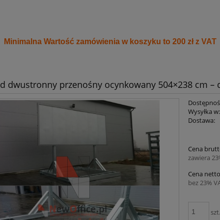
Minimalna Wartość zamówienia w koszyku to 200 zł z VAT
rd dwustronny przenośny ocynkowany 504×238 cm –
Dostępnoś
Wysyłka w
Dostawa:
Cena 
Cena brutt
płatno
zawiera 2
Cena netto
bez 23% V
szt