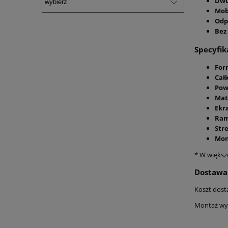
Dwu
Mob
Odp
Bez
Specyfik
For
Cał
Pow
Mat
Ekr
Ram
Str
Mon
* W większ
Dostawa
Koszt dosta
Montaż wy