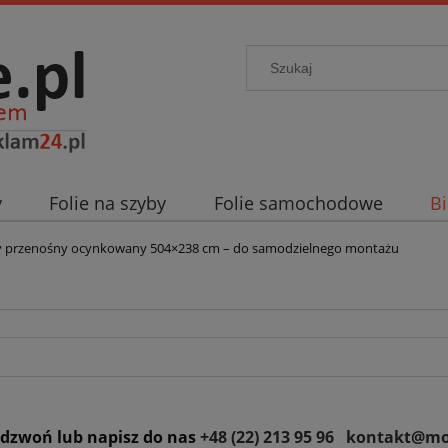
y
Folie na szyby
Folie samochodowe
Bi
gi dodatkowe
Blog
y przenośny ocynkowany 504×238 cm – do samodzielnego montażu
adzwoń lub napisz do nas
+48 (22) 213 95 96
kontakt@mo