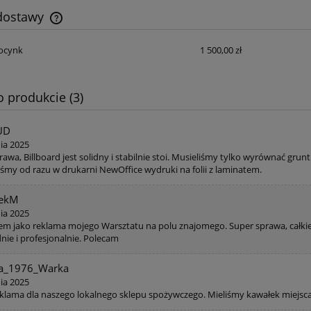
 dostawy
 ocynk
1 500,00 zł
Cena nie zawiera ewentualnych kosztów
płatności
o produkcie (3)
UD
nia 2025
awa, Billboard jest solidny i stabilnie stoi. Musieliśmy tylko wyrównać grun
śmy od razu w drukarni NewOffice wydruki na folii z laminatem.
zekM
nia 2025
em jako reklama mojego Warsztatu na polu znajomego. Super sprawa, całki
dnie i profesjonalnie. Polecam
ia_1976_Warka
nia 2025
eklama dla naszego lokalnego sklepu spożywczego. Mieliśmy kawałek miejsc