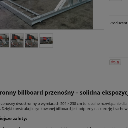
Producent
onny billboard przenośny – solidna ekspozycj
przenośny dwustronny o wymiarach 504 × 238 cm to idealne rozwiązanie d
 Dzięki konstrukcji ocynkowanej billboard jest odporny na korozję i zachowuj
ejsze zalety: