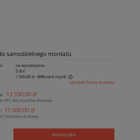
 do samodzielnego montażu
ć:
na wyczerpaniu
:
5 dni
1 500,00 zł
- Billboard ocynk
sprawdź formy dostawy
nie zawiera ewentualnych kosztów
13 530,00 zł
o:
ści
3% VAT, bez kosztów dostawy
11 000,00 zł
:
AT i kosztów dostawy
do koszyka
.