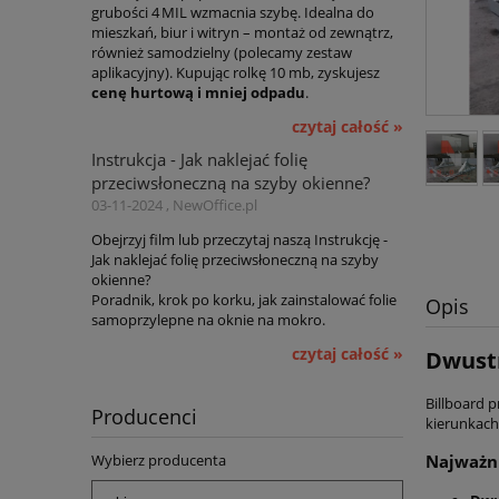
grubości 4 MIL wzmacnia szybę. Idealna do
mieszkań, biur i witryn – montaż od zewnątrz,
również samodzielny (polecamy zestaw
aplikacyjny). Kupując rolkę 10 mb, zyskujesz
cenę hurtową i mniej odpadu
.
czytaj całość »
Instrukcja - Jak naklejać folię
przeciwsłoneczną na szyby okienne?
03-11-2024 , NewOffice.pl
Obejrzyj film lub przeczytaj naszą Instrukcję -
Jak naklejać folię przeciwsłoneczną na szyby
okienne?
Poradnik, krok po korku, jak zainstalować folie
Opis
samoprzylepne na oknie na mokro.
czytaj całość »
Dwustr
Billboard 
Producenci
kierunkach.
Wybierz producenta
Najważni