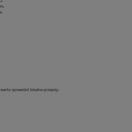
i.
em.
i.
arto sprawdzić lokalne przepisy.