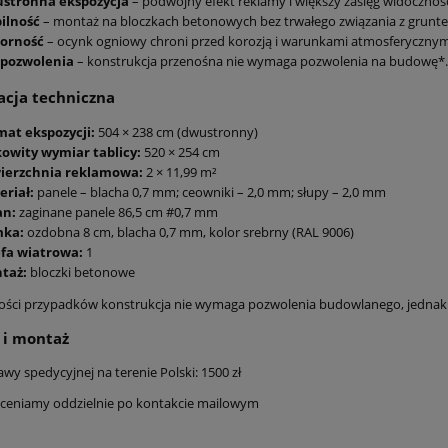
stronna ekspozycja
– podwójny efekt reklamy i większy zasięg widocznośc
ilność
– montaż na bloczkach betonowych bez trwałego związania z grunt
orność
– ocynk ogniowy chroni przed korozją i warunkami atmosferycznym
 pozwolenia
– konstrukcja przenośna nie wymaga pozwolenia na budowę*.
acja techniczna
mat ekspozycji:
504 × 238 cm (dwustronny)
kowity wymiar tablicy:
520 × 254 cm
ierzchnia reklamowa:
2 × 11,99 m²
eriał:
panele – blacha 0,7 mm; ceowniki – 2,0 mm; słupy – 2,0 mm
an:
zaginane panele 86,5 cm #0,7 mm
ka:
ozdobna 8 cm, blacha 0,7 mm, kolor srebrny (RAL 9006)
efa wiatrowa:
1
taż:
bloczki betonowe
ości przypadków konstrukcja nie wymaga pozwolenia budowlanego, jednak w
 i montaż
wy spedycyjnej na terenie Polski: 1500 zł
ceniamy oddzielnie po kontakcie mailowym