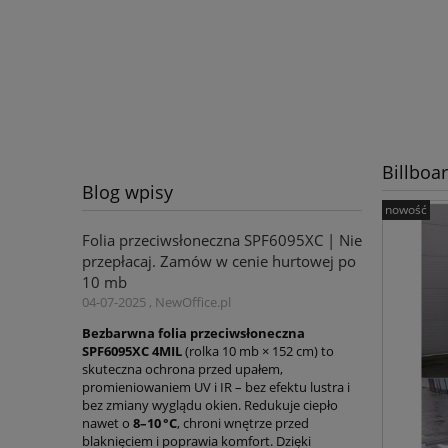
Billboa
Blog wpisy
nowość
Folia przeciwsłoneczna SPF6095XC | Nie
przepłacaj. Zamów w cenie hurtowej po
10 mb
04-07-2025 , NewOffice.pl
Bezbarwna folia przeciwsłoneczna
SPF6095XC 4MIL
(rolka 10 mb × 152 cm) to
skuteczna ochrona przed upałem,
promieniowaniem UV i IR – bez efektu lustra i
bez zmiany wyglądu okien. Redukuje ciepło
nawet o
8–10 °C
, chroni wnętrze przed
blaknięciem i poprawia komfort. Dzięki