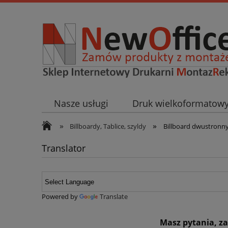
Nasze usługi
Druk wielkoformatow
»
»
Wystrój wnętrz
Narzędzia
Usłu
Billboardy, Tablice, szyldy
Billboard dwustronn
Translator
Powered by
Translate
Masz pytania, z