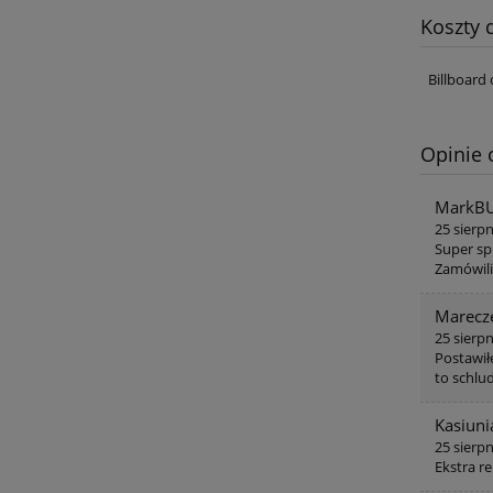
Koszty
Billboard
Opinie 
MarkB
25 sierp
Super spr
Zamówili
Marec
25 sierp
Postawił
to schlu
Kasiun
25 sierp
Ekstra r