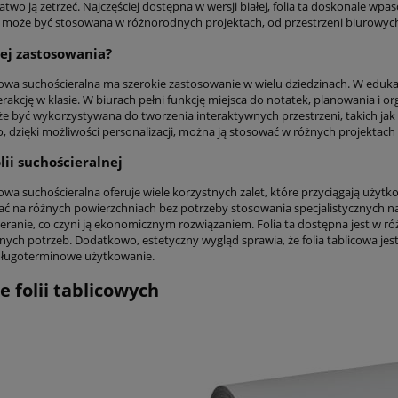
atwo ją zetrzeć. Najczęściej dostępna w wersji białej, folia ta doskonale wpa
e może być stosowana w różnorodnych projektach, od przestrzeni biurowych 
 jej zastosowania?
cowa suchościeralna ma szerokie zastosowanie w wielu dziedzinach. W edukacji
erakcję w klasie. W biurach pełni funkcję miejsca do notatek, planowania i o
że być wykorzystywana do tworzenia interaktywnych przestrzeni, takich jak 
 dzięki możliwości personalizacji, można ją stosować w różnych projektach 
lii suchościeralnej
cowa suchościeralna oferuje wiele korzystnych zalet, które przyciągają użytk
 na różnych powierzchniach bez potrzeby stosowania specjalistycznych nar
cieranie, co czyni ją ekonomicznym rozwiązaniem. Folia ta dostępna jest w 
nych potrzeb. Dodatkowo, estetyczny wygląd sprawia, że folia tablicowa jes
długoterminowe użytkowanie.
e folii tablicowych