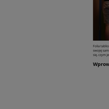
Folia tabli
swojej sam
się, czym j
Wprowa