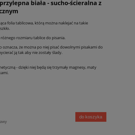
rzylepna biała - sucho-ścieralna z
cznym
ąca folia tablicowa, którą można naklejać na takie
szkło.
ć różnego rozmiaru tablice do pisania.
co oznacza, że można po niej pisać dowolnymi pisakami do
ycierać ją tak aby nie zostały ślady.
tyczną - dzięki niej będą się trzymały magnesy, maty
kami.
do koszyka
tawy