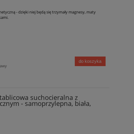
tyczną - dzięki niej będą się trzymały magnesy, maty
kami.
do koszyka
tawy
tablicowa suchocieralna z
znym - samoprzylepna, biała,