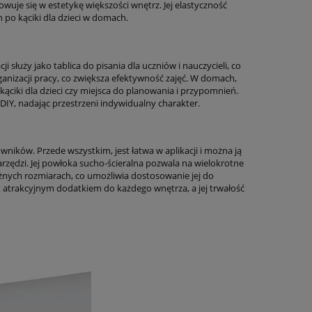
sowuje się w estetykę większości wnętrz. Jej elastyczność
po kąciki dla dzieci w domach.
 służy jako tablica do pisania dla uczniów i nauczycieli, co
rganizacji pracy, co zwiększa efektywność zajęć. W domach,
kąciki dla dzieci czy miejsca do planowania i przypomnień.
DIY, nadając przestrzeni indywidualny charakter.
owników. Przede wszystkim, jest łatwa w aplikacji i można ją
zędzi. Jej powłoka sucho-ścieralna pozwala na wielokrotne
różnych rozmiarach, co umożliwia dostosowanie jej do
t atrakcyjnym dodatkiem do każdego wnętrza, a jej trwałość