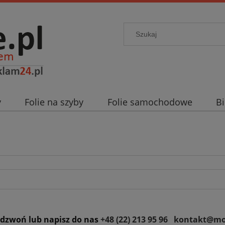
y
Folie na szyby
Folie samochodowe
Bi
gi dodatkowe
Blog
adzwoń lub napisz do nas
+48 (22) 213 95 96
kontakt@mo