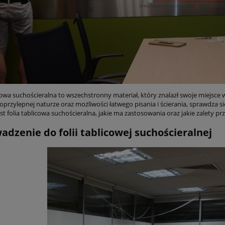
cowa suchościeralna to wszechstronny materiał, który znalazł swoje miejsce 
oprzylepnej naturze oraz możliwości łatwego pisania i ścierania, sprawdza s
est folia tablicowa suchościeralna, jakie ma zastosowania oraz jakie zalety 
dzenie do folii tablicowej suchościeralnej