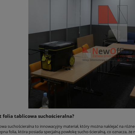
st folia tablicowa suchościeralna?
cowa suchościeralna to innowacyjny materiał, który można naklejać na różne p
na folia, która posiada specjalną powłokę sucho-ścieralną, co oznacza, że m