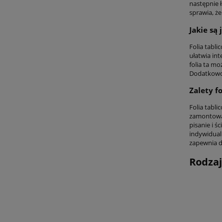
następnie ł
sprawia, ż
Jakie są
Folia tabli
ułatwia int
folia ta mo
Dodatkowo,
Zalety fo
Folia tabli
zamontować
pisanie i ś
indywidual
zapewnia 
Rodzaj