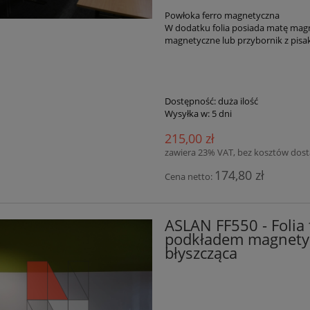
Powłoka ferro magnetyczna
W dodatku folia posiada matę magne
magnetyczne lub przybornik z pisa
Dostępność:
duża ilość
Wysyłka w:
5 dni
215,00 zł
zawiera 23% VAT, bez kosztów dos
174,80 zł
Cena netto:
ASLAN FF550 - Folia 
podkładem magnetyc
błyszcząca