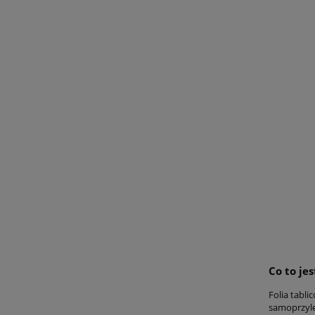
Co to je
Folia tabli
samoprzylep