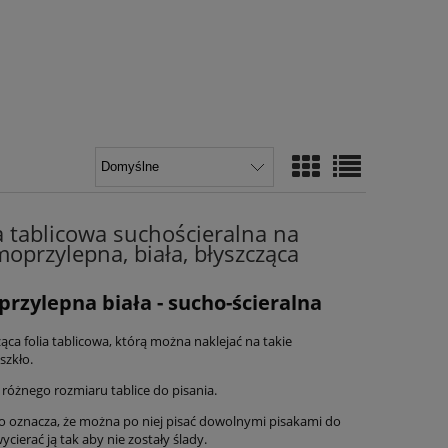
 tablicowa suchościeralna na
moprzylepna, biała, błyszcząca
przylepna biała - sucho-ścieralna
ąca folia tablicowa, którą można naklejać na takie
szkło.
ć różnego rozmiaru tablice do pisania.
co oznacza, że można po niej pisać dowolnymi pisakami do
ycierać ją tak aby nie zostały ślady.