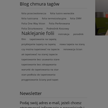
Blog chmura tagów
folia przeciwsłonecza
folia lustro weneckie
folia lustrzana
folia termoizolacyjna
folia OWV
Folia One Way Vsion
Folia Perforowana
Folia Dziurkowana
Podnośnik Koszowy
Naklejanie folii
instrukcja
poradnik
film
tapetowanie na tapetę
przyklejanie tapety na tapetę
nowa tapeta na starą
czy można tapetować na tapecie
renowacja ścian
ak tapetować na starej tapecie
tapetowanie bez usuwania stare
tapetowanie bez zdrapywania
warunki do tapetowania na star
stan podłoża do tapetowania
przygotowanie ściany pod tapet
Newsletter
Podaj swój adres e-mail, jeżeli chcesz
otrzymywać informacje o nowościach i