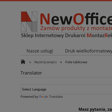
Nasze usługi
Druk wielkoformatow
»
»
Wystrój wnętrz
Narzędzia
Usłu
Wystrój wnętrz
Folie tablicowe
Translator
Powered by
Translate
Masz pytania, z