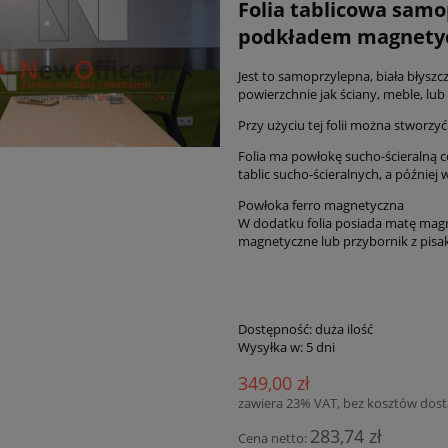
Folia tablicowa samop
podkładem magnety
Jest to samoprzylepna, biała błyszcz
powierzchnie jak ściany, meble, lub 
Przy użyciu tej folii można stworzy
Folia ma powłokę sucho-ścieralną 
tablic sucho-ścieralnych, a później w
Powłoka ferro magnetyczna
W dodatku folia posiada matę magne
magnetyczne lub przybornik z pisa
Dostępność:
duża ilość
Wysyłka w:
5 dni
349,00 zł
zawiera 23% VAT, bez kosztów dos
283,74 zł
Cena netto: