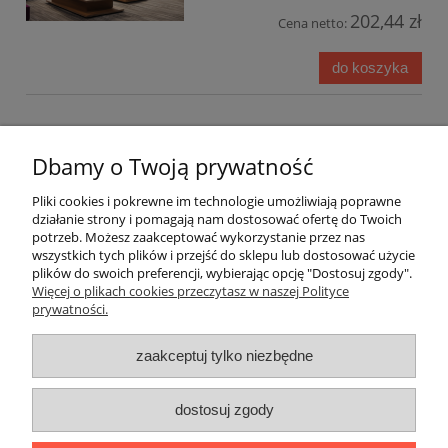
202,44 zł
Cena netto:
do koszyka
Dbamy o Twoją prywatność
Pomoc
Pliki cookies i pokrewne im technologie umożliwiają poprawne
działanie strony i pomagają nam dostosować ofertę do Twoich
Moje konto
potrzeb. Możesz zaakceptować wykorzystanie przez nas
wszystkich tych plików i przejść do sklepu lub dostosować użycie
plików do swoich preferencji, wybierając opcję "Dostosuj zgody".
Płatności i dostawa
Więcej o plikach cookies przeczytasz w naszej Polityce
prywatności.
Informacje
zaakceptuj tylko niezbędne
O nas
dostosuj zgody
pokaż pełną wersję strony