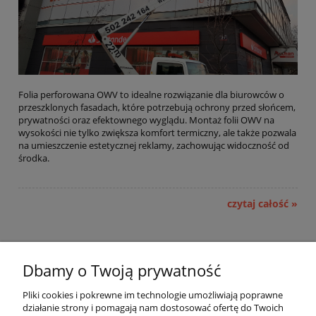
Folia perforowana OWV to idealne rozwiązanie dla biurowców o
przeszklonych fasadach, które potrzebują ochrony przed słońcem,
prywatności oraz efektownego wyglądu. Montaż folii OWV na
wysokości nie tylko zwiększa komfort termiczny, ale także pozwala
na umieszczenie estetycznej reklamy, zachowując widoczność od
środka.
czytaj całość »
Dbamy o Twoją prywatność
Pomoc
Pliki cookies i pokrewne im technologie umożliwiają poprawne
działanie strony i pomagają nam dostosować ofertę do Twoich