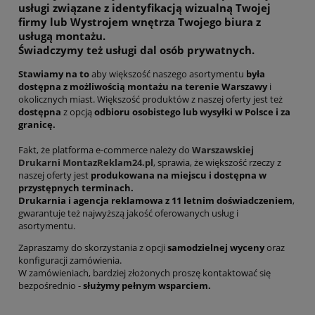
usługi związane z identyfikacją wizualną Twojej
firmy
lub
Wystrojem wnętrza Twojego biura z
usługą montażu.
Świadczymy też usługi dal osób prywatnych.
Stawiamy na to
aby większość naszego asortymentu
była
dostępna z możliwością montażu na terenie Warszawy
i
okolicznych miast. Większość produktów z naszej oferty jest też
dostępna
z opcją
odbioru osobistego lub wysyłki w Polsce i za
granicę.
Fakt, że platforma e-commerce należy do
Warszawskiej
Drukarni MontazReklam24.pl
, sprawia, że większość rzeczy z
naszej oferty jest
produkowana na miejscu i dostępna w
przystępnych terminach.
Drukarnia i agencja reklamowa z 11 letnim doświadczeniem
,
gwarantuje też najwyższą jakość oferowanych usług i
asortymentu.
Zapraszamy do skorzystania z opcji
samodzielnej wyceny
oraz
konfiguracji zamówienia.
W zamówieniach, bardziej złożonych proszę kontaktować się
bezpośrednio -
służymy pełnym wsparciem.