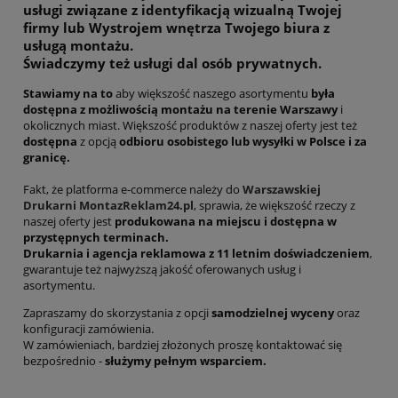
usługi związane z identyfikacją wizualną Twojej
firmy
lub
Wystrojem wnętrza Twojego biura z
usługą montażu.
Świadczymy też usługi dal osób prywatnych.
Stawiamy na to
aby większość naszego asortymentu
była
dostępna z możliwością montażu na terenie Warszawy
i
okolicznych miast. Większość produktów z naszej oferty jest też
dostępna
z opcją
odbioru osobistego lub wysyłki w Polsce i za
granicę.
Fakt, że platforma e-commerce należy do
Warszawskiej
Drukarni MontazReklam24.pl
, sprawia, że większość rzeczy z
naszej oferty jest
produkowana na miejscu i dostępna w
przystępnych terminach.
Drukarnia i agencja reklamowa z 11 letnim doświadczeniem
,
gwarantuje też najwyższą jakość oferowanych usług i
asortymentu.
Zapraszamy do skorzystania z opcji
samodzielnej wyceny
oraz
konfiguracji zamówienia.
W zamówieniach, bardziej złożonych proszę kontaktować się
bezpośrednio -
służymy pełnym wsparciem.