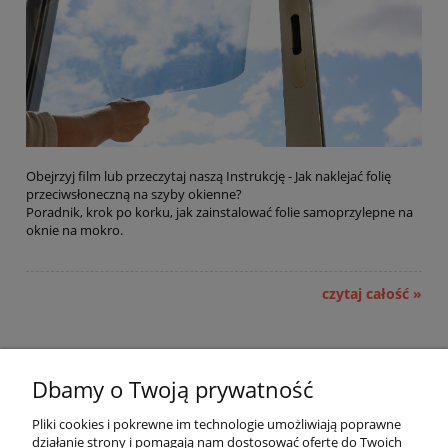
Obejrzyj film lub przeczytaj naszą Instrukcję - Jak naklejać folię
przeciwsłoneczną na szyby okienne?
Poradnik, krok po korku, jak zainstalować folie samoprzylepne na
oknie na mokro.
czytaj całość »
Dbamy o Twoją prywatność
Pomoc
Pliki cookies i pokrewne im technologie umożliwiają poprawne
działanie strony i pomagają nam dostosować ofertę do Twoich