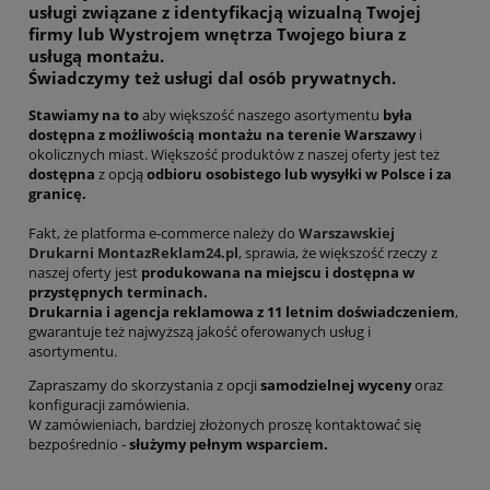
usługi związane z identyfikacją wizualną Twojej
firmy
lub
Wystrojem wnętrza Twojego biura z
usługą montażu.
Świadczymy też usługi dal osób prywatnych.
Stawiamy na to
aby większość naszego asortymentu
była
dostępna z możliwością montażu na terenie Warszawy
i
okolicznych miast. Większość produktów z naszej oferty jest też
dostępna
z opcją
odbioru osobistego lub wysyłki w Polsce i za
granicę.
Fakt, że platforma e-commerce należy do
Warszawskiej
Drukarni MontazReklam24.pl
, sprawia, że większość rzeczy z
naszej oferty jest
produkowana na miejscu i dostępna w
przystępnych terminach.
Drukarnia i agencja reklamowa z 11 letnim doświadczeniem
,
gwarantuje też najwyższą jakość oferowanych usług i
asortymentu.
Zapraszamy do skorzystania z opcji
samodzielnej wyceny
oraz
konfiguracji zamówienia.
W zamówieniach, bardziej złożonych proszę kontaktować się
bezpośrednio -
służymy pełnym wsparciem.