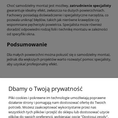
Choć samodzielny montaż jest możliwy,
zatrudnienie specjalisty
gwarantuje idealny efekt, zwłaszcza na dużych powierzchniach.
Fachowcy posiadają doświadczenie i specjalistyczne narzędzia, co
pozwala uniknąć błędów, takich jak nierówne krawędzie czy
wspomniane pęcherzyki powietrza. Specjalista może również
doradzić odpowiedni rodzaj folii i technikę montażu w zależności
od specyfiki okna.
Podsumowanie
Dla małych powierzchni można pokusić się o samodzielny montaż,
jednak dla większych projektów warto rozważyć pomoc specjalisty,
aby uzyskać profesjonalny efekt.
Dbamy o Twoją prywatność
Pomoc
Pliki cookies i pokrewne im technologie umożliwiają poprawne
działanie strony i pomagają nam dostosować ofertę do Twoich
Moje konto
potrzeb. Możesz zaakceptować wykorzystanie przez nas
wszystkich tych plików i przejść do sklepu lub dostosować użycie
plików do swoich preferencji, wybierając opcję "Dostosuj zgody".