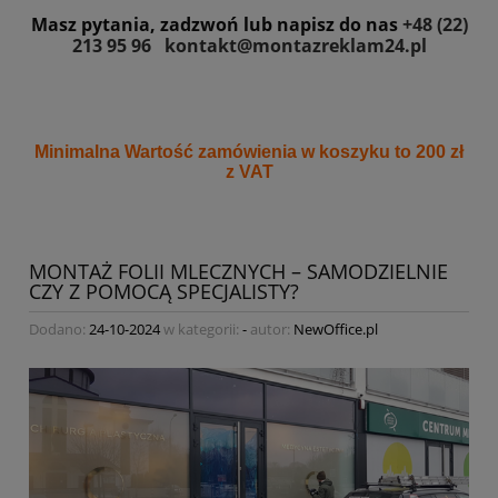
Masz pytania, zadzwoń lub napisz do nas
+48 (22)
213 95 96
kontakt@montazreklam24.pl
Minimalna Wartość zamówienia w koszyku to 200 zł
z VAT
MONTAŻ FOLII MLECZNYCH – SAMODZIELNIE
CZY Z POMOCĄ SPECJALISTY?
Dodano:
24-10-2024
w kategorii:
-
autor:
NewOffice.pl