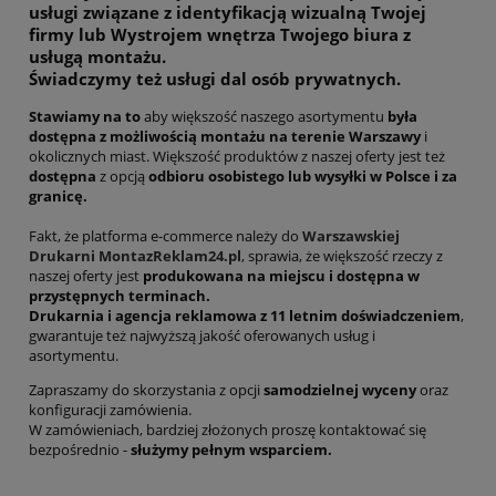
usługi związane z identyfikacją wizualną Twojej
firmy
lub
Wystrojem wnętrza Twojego biura z
usługą montażu.
Świadczymy też usługi dal osób prywatnych.
Stawiamy na to
aby większość naszego asortymentu
była
dostępna z możliwością montażu na terenie Warszawy
i
okolicznych miast. Większość produktów z naszej oferty jest też
dostępna
z opcją
odbioru osobistego lub wysyłki w Polsce i za
granicę.
Fakt, że platforma e-commerce należy do
Warszawskiej
Drukarni MontazReklam24.pl
, sprawia, że większość rzeczy z
naszej oferty jest
produkowana na miejscu i dostępna w
przystępnych terminach.
Drukarnia i agencja reklamowa z 11 letnim doświadczeniem
,
gwarantuje też najwyższą jakość oferowanych usług i
asortymentu.
Zapraszamy do skorzystania z opcji
samodzielnej wyceny
oraz
konfiguracji zamówienia.
W zamówieniach, bardziej złożonych proszę kontaktować się
bezpośrednio -
służymy pełnym wsparciem.