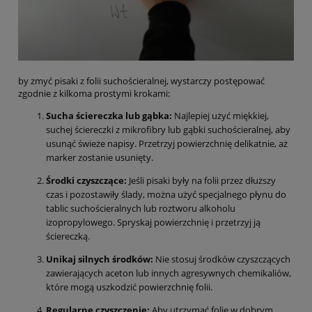
by zmyć pisaki z folii suchościeralnej, wystarczy postępować
zgodnie z kilkoma prostymi krokami:
Sucha ściereczka lub gąbka:
Najlepiej użyć miękkiej,
suchej ściereczki z mikrofibry lub gąbki suchościeralnej, aby
usunąć świeże napisy. Przetrzyj powierzchnię delikatnie, aż
marker zostanie usunięty.
Środki czyszczące:
Jeśli pisaki były na folii przez dłuższy
czas i pozostawiły ślady, można użyć specjalnego płynu do
tablic suchościeralnych lub roztworu alkoholu
izopropylowego. Spryskaj powierzchnię i przetrzyj ją
ściereczką.
Unikaj silnych środków:
Nie stosuj środków czyszczących
zawierających aceton lub innych agresywnych chemikaliów,
które mogą uszkodzić powierzchnię folii.
Regularne czyszczenie:
Aby utrzymać folię w dobrym