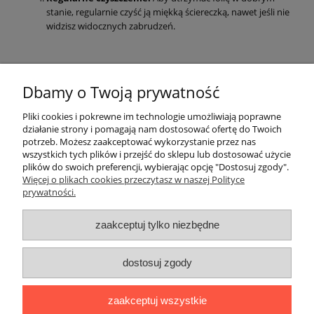
stanie, regularnie czyść ją miękką ściereczką, nawet jeśli nie
widzisz widocznych zabrudzeń.
Dbamy o Twoją prywatność
Pomoc
Pliki cookies i pokrewne im technologie umożliwiają poprawne
działanie strony i pomagają nam dostosować ofertę do Twoich
Moje konto
potrzeb. Możesz zaakceptować wykorzystanie przez nas
wszystkich tych plików i przejść do sklepu lub dostosować użycie
plików do swoich preferencji, wybierając opcję "Dostosuj zgody".
Płatności i dostawa
Więcej o plikach cookies przeczytasz w naszej Polityce
prywatności.
Informacje
zaakceptuj tylko niezbędne
O nas
dostosuj zgody
pokaż pełną wersję strony
zaakceptuj wszystkie
Sklep internetowy Shoper.pl