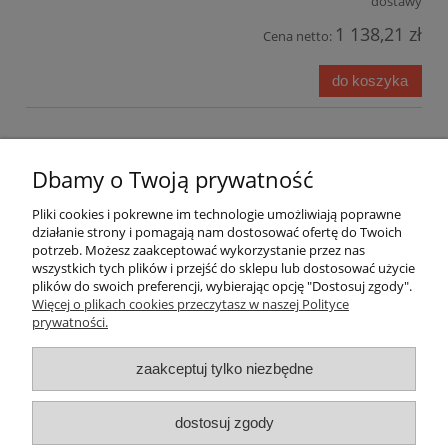
dostawy
1 138,21 zł
Cena netto:
do koszyka
Dbamy o Twoją prywatność
Pomoc
Pliki cookies i pokrewne im technologie umożliwiają poprawne
działanie strony i pomagają nam dostosować ofertę do Twoich
Moje konto
potrzeb. Możesz zaakceptować wykorzystanie przez nas
wszystkich tych plików i przejść do sklepu lub dostosować użycie
plików do swoich preferencji, wybierając opcję "Dostosuj zgody".
Płatności i dostawa
Więcej o plikach cookies przeczytasz w naszej Polityce
prywatności.
Informacje
zaakceptuj tylko niezbędne
O nas
dostosuj zgody